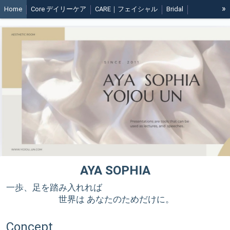
»
Home
Core デイリーケア
CARE｜フェイシャル
Bridal
脱毛 Hair Removal
Contact
AYA SOPHIA
一歩、足を踏み入れれば
世界は あなたのためだけに。
Concept