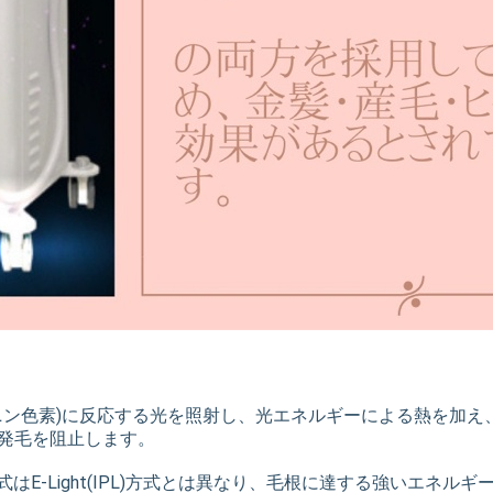
･･･黒毛(メラニン色素)に反応する光を照射し、光エネルギーによる熱
で発毛を阻止します。
(SHR)方式はE-Light(IPL)方式とは異なり、毛根に達する強い